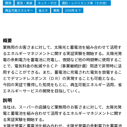
開発
普及・実装
ネット・ゼロ
適応・レジリエンス等（その他）
再生可能エネルギー
省エネ
業務
2050年まで
概要
業務用のお客さまに対して、太陽光と蓄電池を組み合わせて活用す
るエネルギーマネジメントに関する実証実験を開始する。太陽光発
電の余剰電力を蓄電池に充電し、夜間など他の時間帯に使用するこ
とで、電気料金の削減やＢＣＰ（事業継続計画）用途で非常時に活
用することができる。また、蓄電池に充電された電気を放電するこ
とでデマンドレスポンス（ＤＲ）の実現することも可能となる。
今回の実証で獲得した知見をもとに、再生可能エネルギー活用、省
エネルギーサービスの開発を目指していく。
説明
当社は、スーパーの店舗など業務用のお客さまに対して、太陽光発
電と蓄電池を組み合わせて活用するエネルギーマネジメントに関す
る実証実験を開始する。
太陽光発電と蓄電池を組み合わせ、太陽光発電の余剰電力を蓄電池