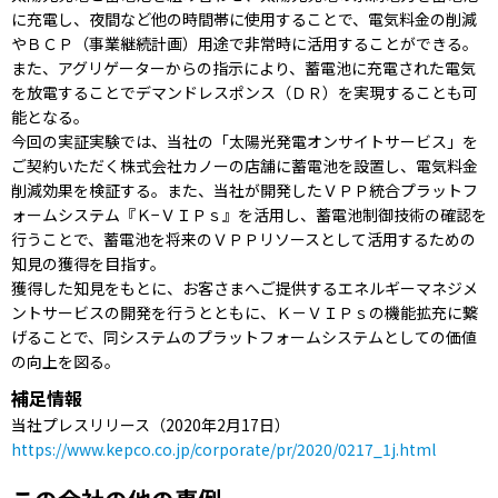
に充電し、夜間など他の時間帯に使用することで、電気料金の削減
やＢＣＰ（事業継続計画）用途で非常時に活用することができる。
また、アグリゲーターからの指示により、蓄電池に充電された電気
を放電することでデマンドレスポンス（ＤＲ）を実現することも可
能となる。
今回の実証実験では、当社の「太陽光発電オンサイトサービス」を
ご契約いただく株式会社カノーの店舗に蓄電池を設置し、電気料金
削減効果を検証する。また、当社が開発したＶＰＰ統合プラットフ
ォームシステム『Ｋ−ＶＩＰｓ』を活用し、蓄電池制御技術の確認を
行うことで、蓄電池を将来のＶＰＰリソースとして活用するための
知見の獲得を目指す。
獲得した知見をもとに、お客さまへご提供するエネルギーマネジメ
ントサービスの開発を行うとともに、Ｋ－ＶＩＰｓの機能拡充に繋
げることで、同システムのプラットフォームシステムとしての価値
の向上を図る。
補足情報
当社プレスリリース（2020年2月17日）
https://www.kepco.co.jp/corporate/pr/2020/0217_1j.html