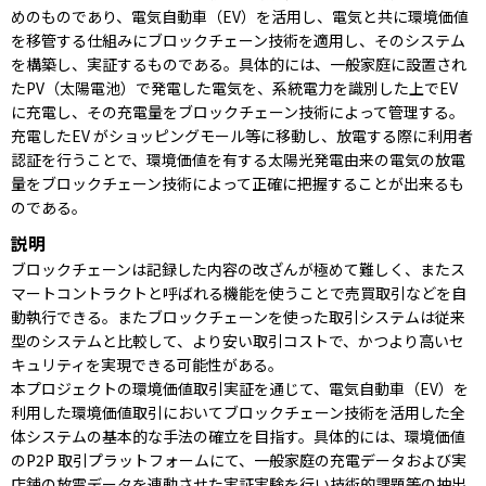
めのものであり、電気自動車（EV）を活用し、電気と共に環境価値
を移管する仕組みにブロックチェーン技術を適用し、そのシステム
を構築し、実証するものである。具体的には、一般家庭に設置され
たPV（太陽電池）で発電した電気を、系統電力を識別した上でEV
に充電し、その充電量をブロックチェーン技術によって管理する。
充電したEV がショッピングモール等に移動し、放電する際に利用者
認証を行うことで、環境価値を有する太陽光発電由来の電気の放電
量をブロックチェーン技術によって正確に把握することが出来るも
のである。
説明
ブロックチェーンは記録した内容の改ざんが極めて難しく、またス
マートコントラクトと呼ばれる機能を使うことで売買取引などを自
動執行できる。またブロックチェーンを使った取引システムは従来
型のシステムと比較して、より安い取引コストで、かつより高いセ
キュリティを実現できる可能性がある。
本プロジェクトの環境価値取引実証を通じて、電気自動車（EV）を
利用した環境価値取引においてブロックチェーン技術を活用した全
体システムの基本的な手法の確立を目指す。具体的には、環境価値
のP2P 取引プラットフォームにて、一般家庭の充電データおよび実
店舗の放電データを連動させた実証実験を行い技術的課題等の抽出