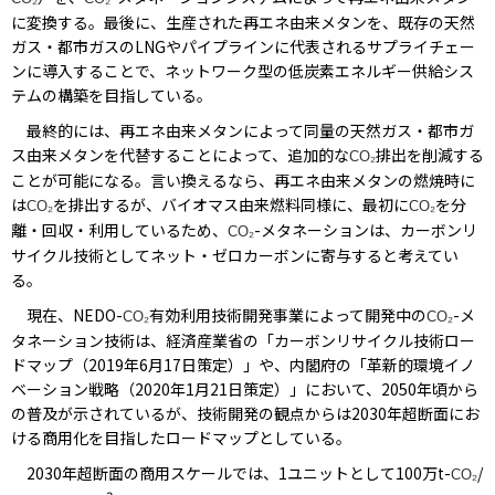
に変換する。最後に、生産された再エネ由来メタンを、既存の天然
ガス・都市ガスのLNGやパイプラインに代表されるサプライチェー
ンに導入することで、ネットワーク型の低炭素エネルギー供給シス
テムの構築を目指している。
最終的には、再エネ由来メタンによって同量の天然ガス・都市ガ
ス由来メタンを代替することによって、追加的な
排出を削減する
CO₂
ことが可能になる。言い換えるなら、再エネ由来メタンの燃焼時に
は
を排出するが、バイオマス由来燃料同様に、最初に
を分
CO₂
CO₂
離・回収・利用しているため、
-メタネーションは、カーボンリ
CO₂
サイクル技術としてネット・ゼロカーボンに寄与すると考えてい
る。
現在、NEDO-
有効利用技術開発事業によって開発中の
-メ
CO₂
CO₂
タネーション技術は、経済産業省の「カーボンリサイクル技術ロー
ドマップ（2019年6月17日策定）」や、内閣府の「革新的環境イノ
ベーション戦略（2020年1月21日策定）」において、2050年頃から
の普及が示されているが、技術開発の観点からは2030年超断面にお
ける商用化を目指したロードマップとしている。
2030年超断面の商用スケールでは、1ユニットとして100万t-
/
CO₂