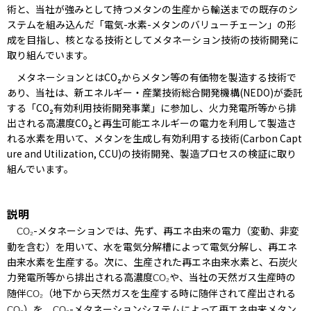
術と、当社が強みとして持つメタンの生産から輸送までの既存のシ
ステムを組み込んだ「電気-水素-メタンのバリューチェーン」の形
成を目指し、核となる技術としてメタネーション技術の技術開発に
取り組んでいます。
メタネーションとはCO₂からメタン等の有価物を製造する技術で
あり、当社は、新エネルギー・産業技術総合開発機構(NEDO)が委託
する「CO₂有効利用技術開発事業」に参加し、火力発電所等から排
出される高濃度CO₂と再生可能エネルギーの電力を利用して製造さ
れる水素を用いて、メタンを生成し有効利用する技術(Carbon Capt
ure and Utilization, CCU)の技術開発、製造プロセスの検証に取り
組んでいます。
説明
-メタネーションでは、先ず、再エネ由来の電力（変動、非変
CO₂
動を含む）を用いて、水を電気分解槽によって電気分解し、再エネ
由来水素を生産する。次に、生産された再エネ由来水素と、石炭火
力発電所等から排出される高濃度
や、当社の天然ガス生産時の
CO₂
随伴
（地下から天然ガスを生産する時に随伴されて産出される
CO₂
）を、
-メタネーションシステムによって再エネ由来メタン
CO₂
CO₂