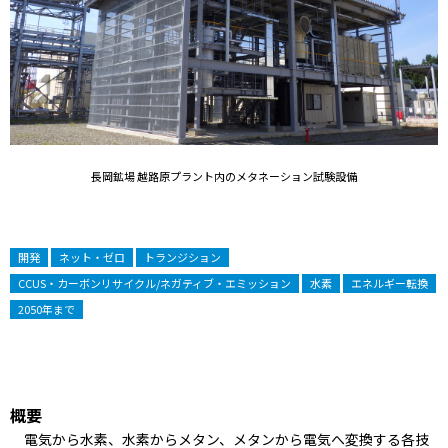
長岡鉱場 越路原プラント内のメタネーション試験設備
開発
ネット・ゼロ
トランジション
CCUS・カーボンリサイクル/ネガティブ・エミッション
水素
エネルギー転換
2050年まで
概要
電気から水素、水素からメタン、メタンから電気へ変換する各技