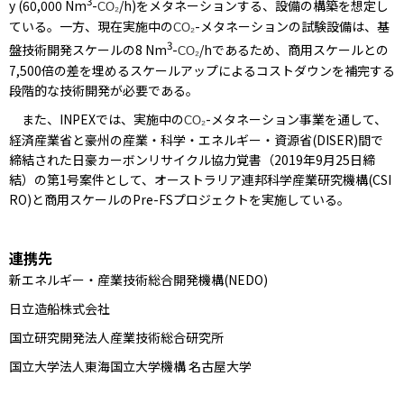
3
y (60,000 Nm
-
/h)をメタネーションする、設備の構築を想定し
CO₂
ている。一方、現在実施中の
-メタネーションの試験設備は、基
CO₂
3
盤技術開発スケールの8 Nm
-
/hであるため、商用スケールとの
CO₂
7,500倍の差を埋めるスケールアップによるコストダウンを補完する
段階的な技術開発が必要である。
また、INPEXでは、実施中の
-メタネーション事業を通して、
CO₂
経済産業省と豪州の産業・科学・エネルギー・資源省(DISER)間で
締結された日豪カーボンリサイクル協力覚書（2019年9月25日締
結）の第1号案件として、オーストラリア連邦科学産業研究機構(CSI
RO)と商用スケールのPre-FSプロジェクトを実施している。
連携先
新エネルギー・産業技術総合開発機構(NEDO)
日立造船株式会社
国立研究開発法人産業技術総合研究所
国立大学法人東海国立大学機構 名古屋大学