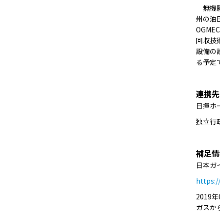
無機膜
州の油
OGM
回収技
設備の
る予定
連携先
日揮ホ
独立行
補足情
日本ガ
https:/
201
ガスか