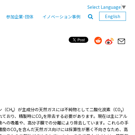
Select Language
▼
English
参加企業･団体
イノベーション事例
（CH₄）が主成分の天然ガスには不純物として二酸化炭素（CO₂）
れており、精製時にCO₂を除去する必要があります。現在は主にアル
液への吸着や、高分子膜での分離により除去しています。これらの手
濃度のCO₂を含んだ天然ガス向けには採算性が悪く不向きなため、高