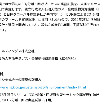
では世界初のCO₂分離・回収プロセスの実証試験を、米国テキサス
田で実施します。独立行政法人石油天然ガス・金属鉱物資源機構（J
EC）と日揮グローバル株式会社が共同で行う「DDR膜によるCO₂分離
術のフィールド実証試験」に採用されたもので、2019年2月から試験
設計・建設を開始しており、設備完成後約1年間、実証試験が行われ
です。
ールディングス株式会社
政法人石油天然ガス・金属鉱物資源機構（JOGMEC）
報
イシ株式会社の環境の取組み
/www.ngk.co.jp/sustainability/environment/index.html
9年02月25日リリース「CO2分離・回収用大型セラミック膜が原油随伴
らのCO2分離・回収実証試験に採用」