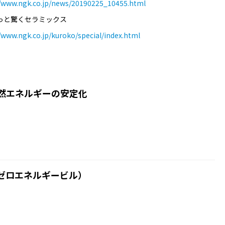
//www.ngk.co.jp/news/20190225_10455.html
っと驚くセラミックス
/www.ngk.co.jp/kuroko/special/index.html
自然エネルギーの安定化
ゼロエネルギービル）