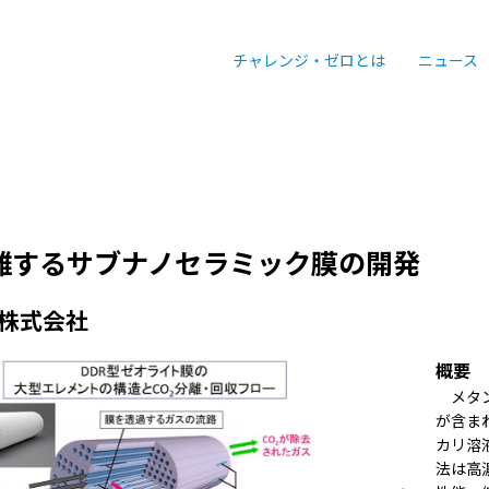
チャレンジ・ゼロとは
ニュース
分離するサブナノセラミック膜の開発
株式会社
概要
メタン
が含ま
カリ溶
法は高