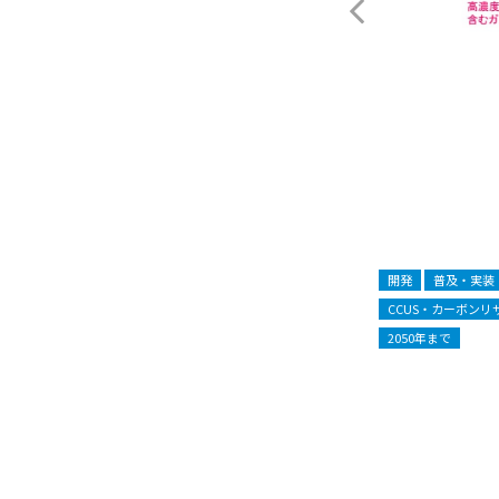
開発
普及・実装
CCUS・カーボン
2050年まで