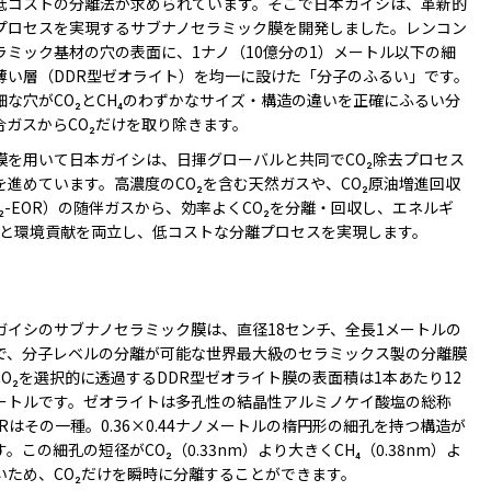
低コストの分離法が求められています。そこで日本ガイシは、革新的
プロセスを実現するサブナノセラミック膜を開発しました。レンコン
ラミック基材の穴の表面に、1ナノ（10億分の1）メートル以下の細
薄い層（DDR型ゼオライト）を均一に設けた「分子のふるい」です。
細な穴がCO₂とCH₄のわずかなサイズ・構造の違いを正確にふるい分
合ガスからCO₂だけを取り除きます。
を用いて日本ガイシは、日揮グローバルと共同でCO₂除去プロセス
を進めています。高濃度のCO₂を含む天然ガスや、CO₂原油増進回収
O₂-EOR）の随伴ガスから、効率よくCO₂を分離・回収し、エネルギ
給と環境貢献を両立し、低コストな分離プロセスを実現します。
イシのサブナノセラミック膜は、直径18センチ、全長1メートルの
で、分子レベルの分離が可能な世界最大級のセラミックス製の分離膜
CO₂を選択的に透過するDDR型ゼオライト膜の表面積は1本あたり12
ートルです。ゼオライトは多孔性の結晶性アルミノケイ酸塩の総称
Rはその一種。0.36×0.44ナノメートルの楕円形の細孔を持つ構造が
。この細孔の短径がCO₂（0.33nm）より大きくCH₄（0.38nm）よ
いため、CO₂だけを瞬時に分離することができます。