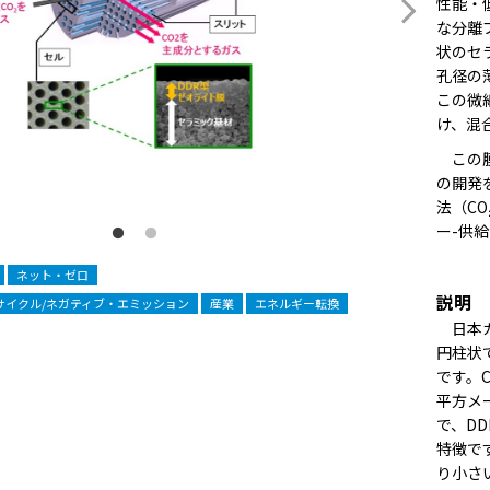
性能・
な分離
状のセ
孔径の
この微
け、混
この膜
の開発
法（C
ー-供
ネット・ゼロ
説明
リサイクル/ネガティブ・エミッション
産業
エネルギー転換
日本ガ
円柱状
です。
平方メ
で、DD
特徴です
り小さ