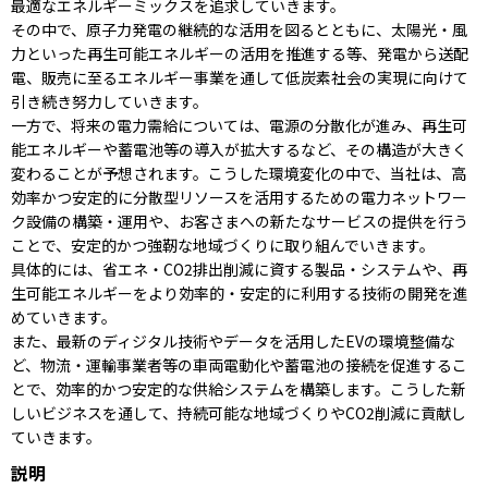
最適なエネルギーミックスを追求していきます。
その中で、原子力発電の継続的な活用を図るとともに、太陽光・風
力といった再生可能エネルギーの活用を推進する等、発電から送配
電、販売に至るエネルギー事業を通して低炭素社会の実現に向けて
引き続き努力していきます。
一方で、将来の電力需給については、電源の分散化が進み、再生可
能エネルギーや蓄電池等の導入が拡大するなど、その構造が大きく
変わることが予想されます。こうした環境変化の中で、当社は、高
効率かつ安定的に分散型リソースを活用するための電力ネットワー
ク設備の構築・運用や、お客さまへの新たなサービスの提供を行う
ことで、安定的かつ強靭な地域づくりに取り組んでいきます。
具体的には、省エネ・CO2排出削減に資する製品・システムや、再
生可能エネルギーをより効率的・安定的に利用する技術の開発を進
めていきます。
また、最新のディジタル技術やデータを活用したEVの環境整備な
ど、物流・運輸事業者等の車両電動化や蓄電池の接続を促進するこ
とで、効率的かつ安定的な供給システムを構築します。こうした新
しいビジネスを通して、持続可能な地域づくりやCO2削減に貢献し
ていきます。
説明