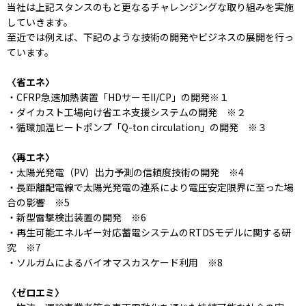
当社は上記スタンスのもと更なるチャレンジングな取り組みを実施
していきます。
至近では例えば、下記のような技術の開発やビジネスの展開を行っ
ています。
〈省エネ〉
・CFRP急速加熱装置「HDサーモII/CP」の開発※１
・ダイカスト工場向け省エネ支援システムの開発 ※２
・循環加温ヒートポンプ「Q-ton circulation」の開発 ※３
〈再エネ〉
・太陽光発電（PV）出力予測の信頼度技術の開発 ※4
・長距離配電線で太陽光発電の連系により電圧安定限界に至った場
合の影響 ※5
・新型雷撃検出装置の開発 ※6
・再生可能エネルギー対応蓄電システムのRTDSモデルに関する研
究 ※7
・ソルガムによるバイオマスカスケード利用 ※8
〈ゼロエミ〉