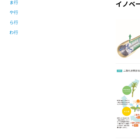
ま行
イノベ
や行
ら行
わ行