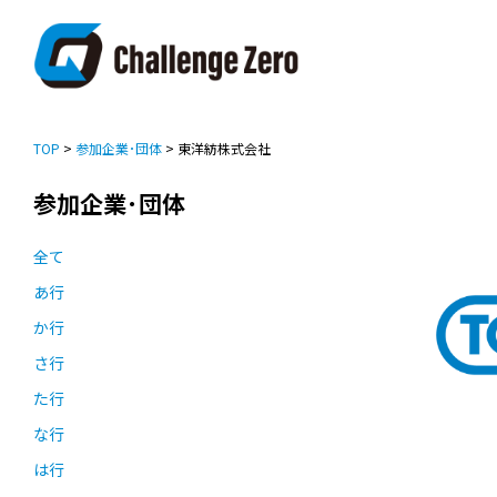
TOP
>
参加企業･団体
> 東洋紡株式会社
参加企業･団体
全て
あ行
か行
さ行
た行
な行
は行