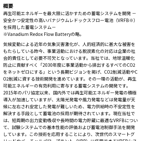
概要
再生可能エネルギーを最大限に活かすための蓄電システムを開発 －
安全かつ安定性の高いバナジウムレドックスフロー電池（VRFB※）
を採用した蓄電システム－
※Vanadium Redox Flow Batteryの略。
気候変動による近年の気象災害激化が、人的経済的に甚大な被害を
もたらしている昨今、事業活動における脱炭素化の対応は企業の社
会的責任として必要不可欠となっています。当社では、地球温暖化
防止に貢献すべく「2030年度に事業活動から排出するすべてのCO2
をネットゼロにする」という長期ビジョンを掲げ、CO2削減活動やC
O2削減に資する技術開発を進めています。その一環の活動が、再生
可能エネルギーの有効利用に寄与する蓄電システムの開発です。
2015年のパリ協定以来、国内外では再生可能エネルギー発電の積極
導入が加速していますが、太陽光発電や風力発電などは発電量が天
候に左右され安定した発電が難しいため、電力供給時の不安定性を
解決する手段として蓄電池の採用が期待されています。現在当社で
は、短周期の出力変動吸収や長時間の電力貯蔵に最適なVRFBについ
て、試験システムでの基本性能の評価および蓄電池制御手法を開発
しています。この技術を応用することにより、次世代のスマートグ