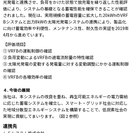
光発電と連携させ、負荷をかけた状態で放充電を繰り返した性能評
価により、システムの基礎となる蓄電性能を確保できることが確認
されました。現在は、実用規模の蓄電容量に拡大した20kWhのVRF
Bシステムと出力8kWの太陽光発電システムの連携により、製品化
に向け蓄電効率や利便性、メンテナンス性、耐久性の実証を2019年
4月から進めています。
【評価項目】
① VRFBの運転制御の確認
② 負荷変動によるVRFBの過電流耐量の特性確認
③ 太陽光発電の変動する発電量に対する変動調整にかかる運転制御
の確認
④ VRFBの各種効率の確認
４. 今後の展開
当社は、本システムの改良を重ね、再生可能エネルギーの電力需給
に応じた蓄電システムを確立し、スマート・グリッド社会に対応し
た地域分散型エネルギーシステムを構築することで、低炭素社会の
実現に貢献してまいります。（図２参照）
連携先