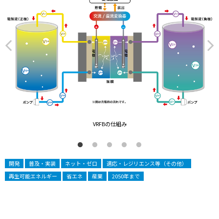
VRFBの仕組み
開発
普及・実装
ネット・ゼロ
適応・レジリエンス等（その他）
再生可能エネルギー
省エネ
産業
2050年まで