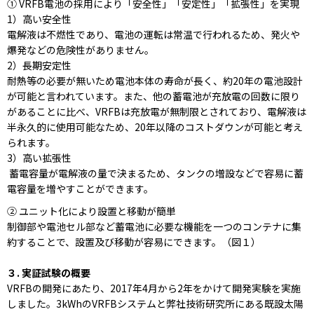
① VRFB電池の採用により「安全性」「安定性」「拡張性」を実現
1）高い安全性
電解液は不燃性であり、電池の運転は常温で行われるため、発火や
爆発などの危険性がありません。
2）長期安定性
耐熱等の必要が無いため電池本体の寿命が長く、約20年の電池設計
が可能と言われています。また、他の蓄電池が充放電の回数に限り
があることに比べ、VRFBは充放電が無制限とされており、電解液は
半永久的に使用可能なため、20年以降のコストダウンが可能と考え
られます。
3）高い拡張性
蓄電容量が電解液の量で決まるため、タンクの増設などで容易に蓄
電容量を増やすことができます。
② ユニット化により設置と移動が簡単
制御部や電池セル部など蓄電池に必要な機能を一つのコンテナに集
約することで、設置及び移動が容易にできます。（図１）
３. 実証試験の概要
VRFBの開発にあたり、2017年4月から2年をかけて開発実験を実施
しました。3kWhのVRFBシステムと弊社技術研究所にある既設太陽