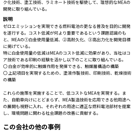
ク化技術、塗工技術、ラミネート技術を駆使して、理想的なMEAの
開発に取り組んでいる。
説明
ゼロエミッションを実現できる燃料電池の更なる普及を目的に開発
を遂行する。コスト低減が何より重要であるという課題認識のも
と、MEAの①白金使用量低減、②高耐久化、③高出力化を開発目標
に掲げている。
特に白金使用量の低減はMEAのコスト低減に効果があり、当社はコ
ア技術である印刷の経験を活かし以下のことに取り組んでいる。
〇 白金が効率的に触媒作用を発揮できる、触媒層構造の構築
〇 上記項目を実現するための、塗液作製技術、印刷技術、乾燥技術
の構築
これらの施策を実施することで、低コストなMEAを実現する。ま
た、自動車向けにとどまらず、MEA製造技術を応用できる他用途へ
の展開も視野に入れ、それぞれの用途に適正な燃料電池部材を提案
し、環境問題に関わる社会課題の改善に貢献する。
この会社の他の事例