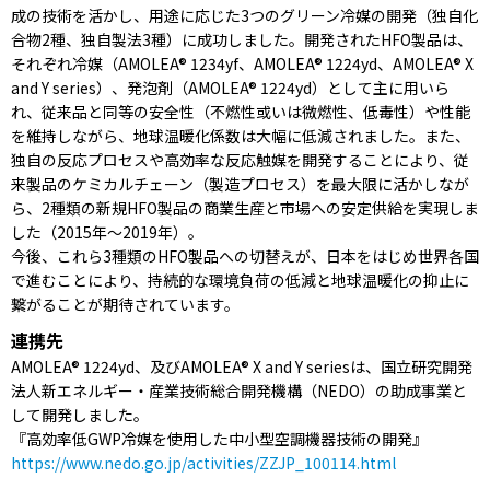
成の技術を活かし、用途に応じた3つのグリーン冷媒の開発（独自化
合物2種、独自製法3種）に成功しました。開発されたHFO製品は、
それぞれ冷媒（AMOLEA® 1234yf、AMOLEA® 1224yd、AMOLEA® X
and Y series）、発泡剤（AMOLEA® 1224yd）として主に用いら
れ、従来品と同等の安全性（不燃性或いは微燃性、低毒性）や性能
を維持しながら、地球温暖化係数は大幅に低減されました。また、
独自の反応プロセスや高効率な反応触媒を開発することにより、従
来製品のケミカルチェーン（製造プロセス）を最大限に活かしなが
ら、2種類の新規HFO製品の商業生産と市場への安定供給を実現しま
した（2015年～2019年）。
今後、これら3種類のHFO製品への切替えが、日本をはじめ世界各国
で進むことにより、持続的な環境負荷の低減と地球温暖化の抑止に
繋がることが期待されています。
連携先
AMOLEA® 1224yd、及びAMOLEA® X and Y seriesは、国立研究開発
法人新エネルギー・産業技術総合開発機構（NEDO）の助成事業と
して開発しました。
『高効率低GWP冷媒を使用した中小型空調機器技術の開発』
https://www.nedo.go.jp/activities/ZZJP_100114.html