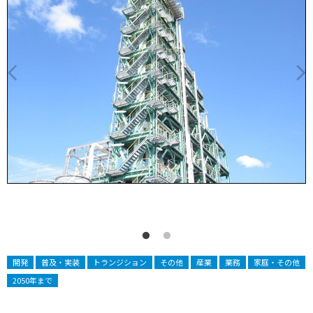
開発
普及・実装
トランジション
その他
産業
業務
家庭・その他
2050年まで