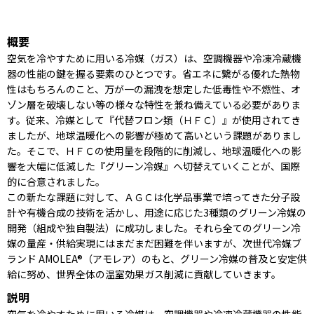
概要
空気を冷やすために用いる冷媒（ガス）は、空調機器や冷凍冷蔵機
器の性能の鍵を握る要素のひとつです。省エネに繋がる優れた熱物
性はもちろんのこと、万が一の漏洩を想定した低毒性や不燃性、オ
ゾン層を破壊しない等の様々な特性を兼ね備えている必要がありま
す。従来、冷媒として『代替フロン類（ＨＦＣ）』が使用されてき
ましたが、地球温暖化への影響が極めて高いという課題がありまし
た。そこで、ＨＦＣの使用量を段階的に削減し、地球温暖化への影
響を大幅に低減した『グリーン冷媒』へ切替えていくことが、国際
的に合意されました。
この新たな課題に対して、ＡＧＣは化学品事業で培ってきた分子設
計や有機合成の技術を活かし、用途に応じた3種類のグリーン冷媒の
開発（組成や独自製法）に成功しました。それら全てのグリーン冷
媒の量産・供給実現にはまだまだ困難を伴いますが、次世代冷媒ブ
ランド AMOLEA®（アモレア）のもと、グリーン冷媒の普及と安定供
給に努め、世界全体の温室効果ガス削減に貢献していきます。
説明