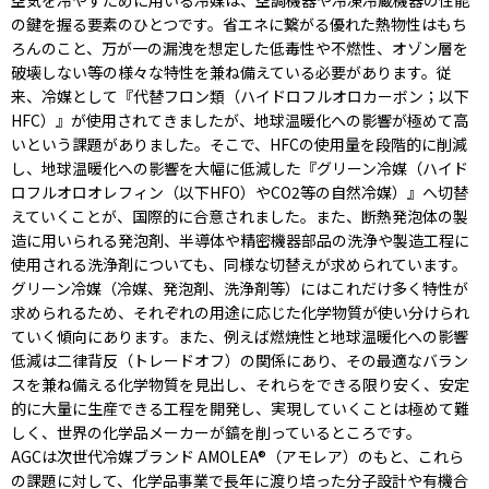
空気を冷やすために用いる冷媒は、空調機器や冷凍冷蔵機器の性能
の鍵を握る要素のひとつです。省エネに繋がる優れた熱物性はもち
ろんのこと、万が一の漏洩を想定した低毒性や不燃性、オゾン層を
破壊しない等の様々な特性を兼ね備えている必要があります。従
来、冷媒として『代替フロン類（ハイドロフルオロカーボン；以下
HFC）』が使用されてきましたが、地球温暖化への影響が極めて高
いという課題がありました。そこで、HFCの使用量を段階的に削減
し、地球温暖化への影響を大幅に低減した『グリーン冷媒（ハイド
ロフルオロオレフィン（以下HFO）やCO2等の自然冷媒）』へ切替
えていくことが、国際的に合意されました。また、断熱発泡体の製
造に用いられる発泡剤、半導体や精密機器部品の洗浄や製造工程に
使用される洗浄剤についても、同様な切替えが求められています。
グリーン冷媒（冷媒、発泡剤、洗浄剤等）にはこれだけ多く特性が
求められるため、それぞれの用途に応じた化学物質が使い分けられ
ていく傾向にあります。また、例えば燃焼性と地球温暖化への影響
低減は二律背反（トレードオフ）の関係にあり、その最適なバラン
スを兼ね備える化学物質を見出し、それらをできる限り安く、安定
的に大量に生産できる工程を開発し、実現していくことは極めて難
しく、世界の化学品メーカーが鎬を削っているところです。
AGCは次世代冷媒ブランド AMOLEA®（アモレア）のもと、これら
の課題に対して、化学品事業で長年に渡り培った分子設計や有機合