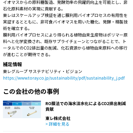
イオマスからの原料糖製造、発酵効率の飛躍的向上を可能とし、非
石化原料素材の実現に貢献する。
東レはスケールアップ検証を通じ膜利用バイオプロセスの有用性を
実証するとともに、非可食バイオマスを用いた糖化、発酵・精製技
術を確立する。
膜利用バイオプロセスにより得られる植物由来生産物はポリマー原
料へと化学変換され、既存サプライチェーンとつながることで、ト
ータルでのCO2排出量の削減、化石資源から植物由来原料への移行
が進むことが期待できる。
補足情報
東レグループ サステナビリティ・ビジョン
https://www.toray.co.jp/sustainability/pdf/sustainability_j.pdf
この会社の他の事例
RO膜法での海水淡水化によるCO2排出削減
貢献
東レ株式会社
> 詳細を見る