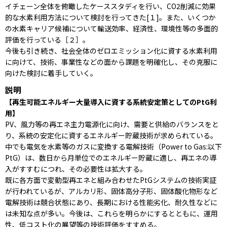
イチェーン全体を俯瞰したケーススタディを行い、CO2削減に効果
的な水素利用方法について検討を行ってきた[１]。また、いくつか
の水素キャリア候補について輸送効率、経済性、環境性等の多面的
評価を行っている［２］。
今後も引き続き、社会全体のゼロエミッション化に資する水素利用
に向けて、技術、事業性などの面から課題を明確化し、その克服に
向けた検討に着手していく。
説明
【再生可能エネルギー大量導入に資する系統安定策としてのPtG利
用】
PV、風力等の再エネ主力電源化に向け、需要と供給のバランスをと
り、系統の安定化に資するエネルギー貯蔵技術が求められている。
中でも電気を水素等のガスに変換する電解技術（Power to Gas:以下
PtG）は、数日から月単位でのエネルギー貯蔵に適し、再エネの導
入がすすむにつれ、その必要性は拡大する。
既に各方面で変動型再エネと組み合わせたPtGシステムの技術実証
が行われているが、アルカリ形、固体高分子形、固体酸化物形など
電解技術は競合状態にあり、長期における性能劣化、耐久性などに
は未知な点が多い。今後は、これらを明らかにするとともに、運用
性、低コスト化の展望等の技術評価をすすめる。