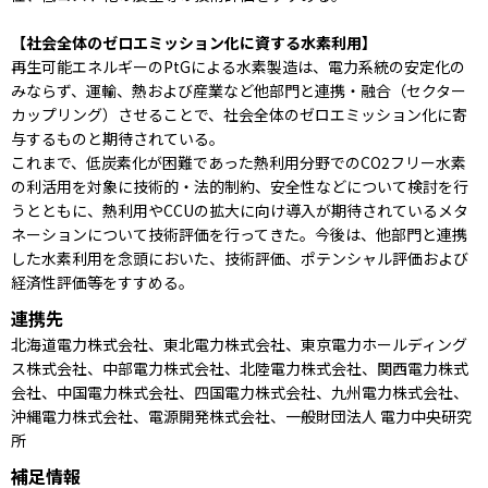
【社会全体のゼロエミッション化に資する水素利用】
再生可能エネルギーのPtGによる水素製造は、電力系統の安定化の
みならず、運輸、熱および産業など他部門と連携・融合（セクター
カップリング）させることで、社会全体のゼロエミッション化に寄
与するものと期待されている。
これまで、低炭素化が困難であった熱利用分野でのCO2フリー水素
の利活用を対象に技術的・法的制約、安全性などについて検討を行
うとともに、熱利用やCCUの拡大に向け導入が期待されているメタ
ネーションについて技術評価を行ってきた。今後は、他部門と連携
した水素利用を念頭においた、技術評価、ポテンシャル評価および
経済性評価等をすすめる。
連携先
北海道電力株式会社、東北電力株式会社、東京電力ホールディング
ス株式会社、中部電力株式会社、北陸電力株式会社、関西電力株式
会社、中国電力株式会社、四国電力株式会社、九州電力株式会社、
沖縄電力株式会社、電源開発株式会社、一般財団法人 電力中央研究
所
補足情報