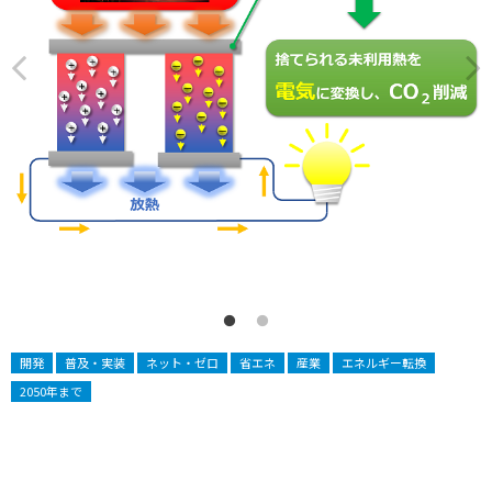
開発
普及・実装
ネット・ゼロ
省エネ
産業
エネルギー転換
2050年まで