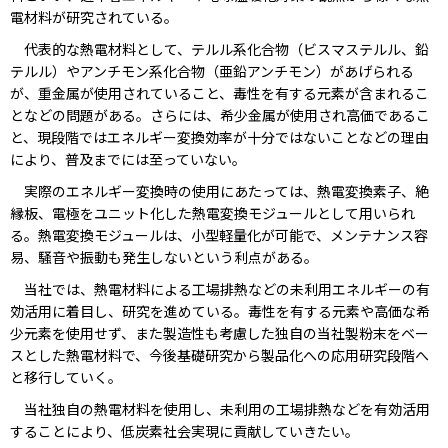
電材料が研究されている。
代表的な熱電材料として、テルル系化合物（ビスマステルル、鉛
テルル）やアンチモン系化合物（亜鉛アンチモン）があげられる
が、重金属が使用されていること、毒性を有する元素が含まれるこ
となどの問題がある。さらには、希少金属が使用され高価であるこ
と、現段階ではエネルギー変換効率が十分ではないことなどの理由
により、普及までには至っていない。
実際のエネルギー変換時の使用にあたっては、熱電変換素子、絶
縁板、電極をユニット化した熱電変換モジュールとして用いられ
る。熱電変換モジュールは、小型軽量化が可能で、メンテナンス容
易、騒音や振動も発生しないという利点がある。
当社では、熱電材料による工場排熱などの未利用エネルギーの有
効活用に着目し、研究を進めている。毒性を有する元素や高価な希
少元素を使用せず、また製造性も考慮した独自の当社製粉末をベー
スとした熱電材料で、今後基礎研究から製品化への応用研究段階へ
と移行していく。
当社独自の熱電材料を使用し、未利用の工場排熱などを有効活用
することにより、低炭素社会実現に貢献していきたい。