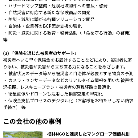
・ ハザードマップ整備・危険地域物件への普及・啓発
・ 自然災害に対応する新たな保険商品の開発
・ 防災・減災に繋がる各種ソリューション開発
・ 自治体・企業等のBCP策定支援の強化
・ 防災・減災に関する教育・啓発活動（「命を守る行動」の啓発）
等
(3) 「保険を通じた被災者のサポート」
被災者へいち早く保険金をお届けすることなどにより、被災者に寄
り添い、被災者が災害から立ち直る力になることをめざします。
・ 被害状況のデータ等から被災者と自治体が必要とする物資の予測
・ カメラ・センサーデータなどのリアルタイム情報を用いた被害状
況把握、レスキュープラン・被災者の避難経路の最適化
・ 衛星画像やドローンも活用した損害査定の早期化
・ 保険金支払プロセスのデジタル化（お客様をお待たせしない請求
手続き） 等
この会社の他の事例
植林NGOと連携したマングローブ価値共創