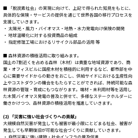
■ 「脱炭素社会」の実現に向けて、上記で得られた知見をもとに、
具体的な保険・サービスの提供を通じて世界各国の移行プロセスを
支援していきます。
・ 太陽光・風力・バイオマス・地熱・水力発電向け保険の開発
・ 地球温暖化に対する投資商品の組成
・ 指定修理工場におけるリサイクル部品の活用 等
■ 森林資源の積極活用に取り組みます。
国土の7割近くを占める森林（木材）は貴重な地域資源であり、商
業・オフィスビルに国産木材を積極的に利用するなど、都市部を中
心に需要サイドからの動きをおこし、供給サイドにおける生産性向
上やコストダウンの機会をもたらすことができれば、持続可能な森
林資源の管理・育成にもつながります。端材・未利用材等を活用し
た木質バイオマス発電の普及と併せて、多様なステークホルダーに
働きかけつつ、森林資源の積極活用を推進していきます。
(2) 「災害に強い社会づくりへの貢献」
大規模自然災害が発生しても被害が最小限にとどまる社会、被害が
発生しても早期復旧が可能な社会づくりに貢献していきます。
・ 自然災害に強い建物・社会インフラの普及促進