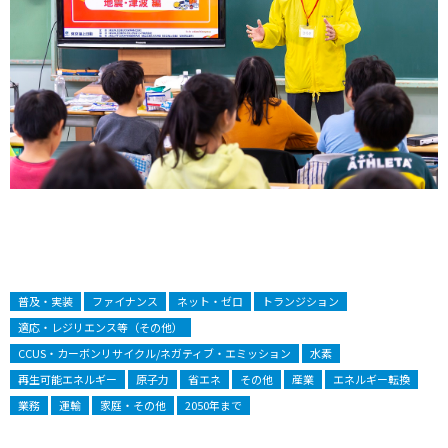
普及・実装
ファイナンス
ネット・ゼロ
トランジション
適応・レジリエンス等（その他）
CCUS・カーボンリサイクル/ネガティブ・エミッション
水素
再生可能エネルギー
原子力
省エネ
その他
産業
エネルギー転換
業務
運輸
家庭・その他
2050年まで