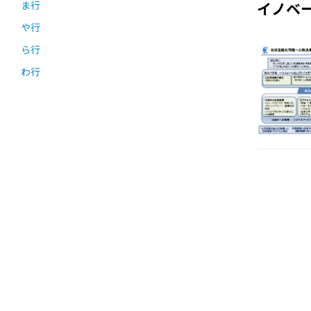
ま行
イノベ
や行
ら行
わ行