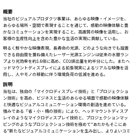
概要
当社のビジュアルプロダクツ事業は、あらゆる映像・イメージを、
あらゆる場所・空間で表現することを通じて、感動の映像体験と豊
かなコミュケーションを実現すること、高画質の映像を活用し、お
客様の生産性向上を含めた豊かな生活の実現に貢献している。
明るく鮮やかな映像表現、長寿命の光源、どのような向きでも設置
できる自由度を兼ね備えたレーザー光源エンジンは従来の水銀ラン
プより光効率を約1.6倍に高め、CO2排出量を約半分にした。またヘ
ッドマウントディスプレイによる拡張現実によるリアルな映像を活
用し、人やモノの移動に伴う環境負荷の低減を進める。
説明
当社は、独自の「マイクロディスプレイ技術」と「プロジェクショ
ン技術」を高め、ビジネスと生活のあらゆる場面で感動の映像体験
と快適なビジュアルコミュニケーション環境の創造を進めている。
強みである「省・小・精の技術」により、ヘッドマウントディスプ
レイのようなマイクロディスプレイ技術と、プロジェクションマッ
ピングのようなプロジェクション技術を極めて“あたかもそこにあ
る”新たなビジュアルコミュニケーションを生み出し、よりよいコミ