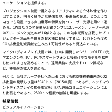
ュニケーションを提供する。
プロジェクション技術で鍵となるリアリティのある立体映像を作り
出すことを、明るく鮮やかな映像表現、長寿命の光源、どのような
向きでも設置できる自由度等の特徴を持つレーザー光源を用いて進
める。1W当たりの発光量が水銀ランプは12ルーメン、レーザー光源
は21ルーメンと光効率が1.6倍となる。この効率光源を搭載したプロ
ジェクター製品を全世界のお客様にお届けすると、10万トン程度の
CO2排出量削減貢献を生み出す可能性があると見込んでいる。
マイクロディスプレイ技術では、独自に開発したシリコンOLEDの光
学エンジンを用い、PCやスマートフォンと接続可能なモデルを拡充
し使いやすさを高めることで、遠隔業務の支援やドローン操縦な
ど、使用途の拡大を進める。
例えば、当社グループ会社への出張における航空機移動由来のCO2
排出量の見積もり量は5940トン（2015年度）であるが、ヘッドマウ
ントディスプレイの拡張現実を用いた遠隔コミュニケーションによ
り出張をやめると、2500トン程度の削減を可能にする。
補足情報
ビジュアルイノベーション