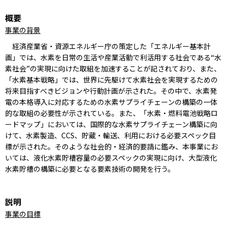
概要
事業の背景
経済産業省・資源エネルギー庁の策定した「エネルギー基本計
画」では、水素を日常の生活や産業活動で利活用する社会である“水
素社会”の実現に向けた取組を加速することが記されており、また、
「水素基本戦略」では、世界に先駆けて水素社会を実現するための
将来目指すべきビジョンや行動計画が示された。その中で、水素発
電の本格導入に対応するための水素サプライチェーンの構築の一体
的な取組の必要性が示されている。また、「水素・燃料電池戦略ロ
ードマップ」においては、国際的な水素サプライチェーン構築に向
けて、水素製造、CCS、貯蔵・輸送、利用における必要スペック目
標が示された。そのような社会的・経済的要請に鑑み、本事業にお
いては、液化水素貯槽容量の必要スペックの実現に向け、大型液化
水素貯槽の構築に必要となる要素技術の開発を行う。
説明
事業の目標