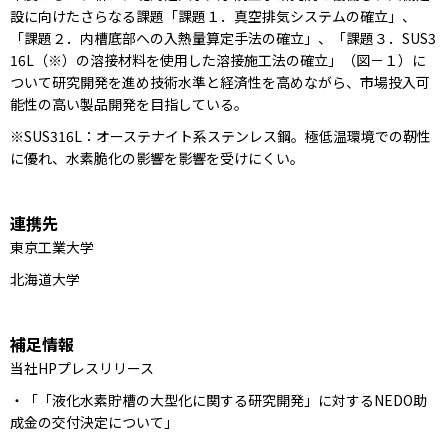
設に向けたさらなる課題「課題１．真空排気システムの確立」、
「課題２．内槽底部への入熱量算定手法の確立」、「課題３．SUS3
16L（※）の溶接材料を使用した溶接施工法の確立」（図－１）に
ついて研究開発を進め技術水準と経済性を高めながら、市場投入可
能性の高い製品開発を目指している。
※SUS316L：オーステナイト系ステンレス鋼。極低温環境での靭性
に優れ、水素脆化の影響を影響を受けにくい。
連携先
東京工業大学
北海道大学
補足情報
当社HPプレスリリース
・「「液化水素貯槽の大型化に関する研究開発」に対するNEDO助
成金の交付決定について」