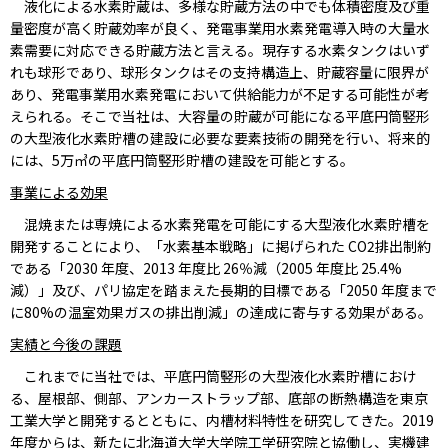
液化による水素貯蔵は、多様な貯蔵方法の中でも体積密度及び重
量密度が高く貯蔵効率が良く、発電事業用水素発電導入時の大量水
素需要に対応できる貯蔵方法と言える。現存する水素タンクはいず
れも球形であり、球形タンクはその支持構造上、貯蔵容量に限界が
あり、発電事業用水素発電において供給能力が不足する可能性が考
えられる。そこで当社は、大容量の貯蔵が可能になる平底円筒竪形
の大型液化水素貯槽の建設に必要な要素技術の開発を行い、将来的
には、5万㎥の平底円筒竪形貯槽の建設を可能とする。
事業による効果
混焼または専焼による水素発電を可能にする大型液化水素貯槽を
開発することにより、「水素基本戦略」に掲げられた CO2排出制約
である「2030 年度、2013 年度比 26％減（2005 年度比 25.4%
減）」及び、パリ協定を踏まえた長期的目標である「2050 年度まで
に80%の温室効果ガスの排出削減」の達成に寄与する効果がある。
実績と今後の課題
これまでに当社では、平底円筒竪形の大型液化水素貯槽におけ
る、屋根部、側部、アンカーストラップ部、底部の断熱構造を東京
工業大学と開発するとともに、内槽材料特性を研究してきた。2019
年度からは、新たに北海道大学大学院工学研究院と協働し、実機建