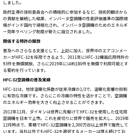
しました。
政府主導の技術委員会への積極的に参加するなど、技術的観点から
の貢献を継続した結果、インバータ空調機の性能評価基準の国際規
格がインド国内で規格化され、インバータ空調機のためのエネルギ
ー効率ラベリング制度が新たに設立されました。
関係する特許の開放
普及へのさらなる支援として、上記に加え、世界中のエアコンメー
カーがHFC-32を採用できるよう、2011年にHFC-32機器応用特許の
93件を無償開放、さらに2019年には約180件を無償で利用可能とす
る誓約を行っています。
HFC-32
空調機の普及実績
HFC-32は、地球温暖化係数が従来冷媒の1/3で、温暖化影響の抑制
に有効な冷媒です。さらにこの冷媒の特性を活かすことで、空調機
のエネルギー効率を大きく向上させることができます。
2012年11月、ダイキンは世界に先駆けてHFC-32を使用した住宅用
空調機を日本で上市。これを皮切りに世界で販売を拡大し、2019年
12月時点で、累積でHFC-32空調機を2,300万台以上世界で販売して
います。当社以外でもHFC-32を選択するメーカーは増え続けてお