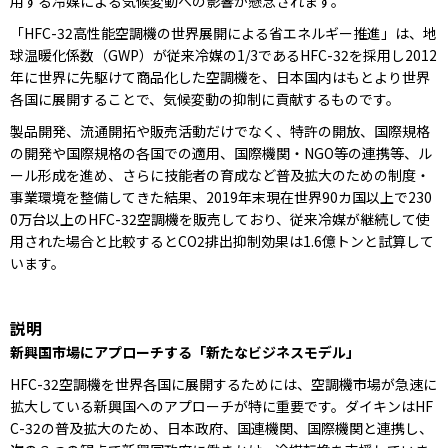
用する冷媒による気候変動への影響が懸念されます。
「HFC-32高性能空調機の世界展開による省エネルギー推進」は、地
球温暖化係数（GWP）が従来冷媒の1/3であるHFC-32を採用し2012
年に世界に先駆けて商品化した空調機を、日本国内はもとより世界
各国に展開することで、気候変動の抑制に貢献するものです。
製品開発、流通開拓や販売活動だけでなく、特許の開放、国際規格
の開発や国際規格の各国での適用、国際機関・NGO等の連携等、ル
ール形成を進め、さらに技能者の育成など普及拡大のための制度・
事業環境を整備してきた結果、2019年末現在世界90カ国以上で230
0万台以上のHFC-32空調機を販売しており、従来冷媒が継続して使
用された場合と比較するとCO2排出抑制効果は1.6億トンと試算して
います。
説明
新興国市場にアプローチする「新たなビジネスモデル」
HFC-32空調機を世界各国に展開するためには、空調機市場が急速に
拡大している新興国へのアプローチが特に重要です。ダイキンはHF
C-32の普及拡大のため、日本政府、国連機関、国際機関と連携し、