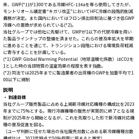
来、GWP(*1)が1300である冷媒HFC-134aを専ら使用してきたが、
モントリオール議定書“キガリ改正”においてHFC冷媒の段階的削減
義務が決定。また国内においてはフロン排出抑制法に基づき低GWP
冷媒への置換が求められている(*2)。
当社グループでは他社に先駆けて、GWPが1以下の代替冷媒を用い
た製品ラインナップの整備を済ませた。これらの普及率拡大を早期
に進めることを通じて、トランジション段階における環境負荷軽減
に寄与することを計画している。
(*1) GWP: Global Warming Potential（地球温暖化係数）はCO2を
1とした時の当該物質の温室効果の程度を表す指数。
(*2) 同法では2025年までに製造業者の出荷機のGWPを加重平均で1
00以下に規制
説明
・ 到達目標
当社グループ販売製品に占める上掲新冷媒対応機種の構成比を2023
年までに75%とする。現行冷媒機種の販売が実質的に終了となる規
制が2025年から開始となるが、これを先取りした形で新冷媒対応機
種の普及促進を図る。
（ユーザ判断に任せた場合の当社販売台数に占める新冷媒機種台数
構成比は、2023年時点で50%程度に留まると推定）