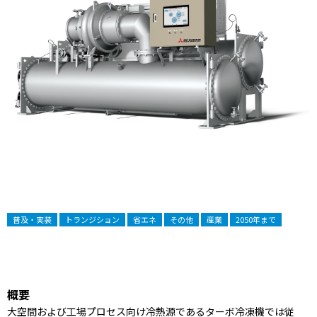
普及・実装
トランジション
省エネ
その他
産業
2050年まで
概要
大空間および工場プロセス向け冷熱源であるターボ冷凍機では従