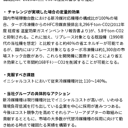
・ チャレンジが実現した場合の定量的効果
国内市場稼働台数における新冷媒対応機種の構成比が100%の場
合、ターボ冷凍機からのHFC冷媒直接排出 8,296千ton-CO2(2012年
度 経産省 温室効果ガスインベントリ報告書より)が、5.8千ton-CO2
と抑制される。これに加え、リプレース対象となる既設機（1990年
代の当社機を想定）と比較すると約40％の省エネルギーが可能であ
るが、国内にはリプレース対象となるターボ冷凍機は約1,300台の市
場ストック台数があり、これらを開発機に置換することにより省エ
ネ効果として年間約168千ﾄﾝ－CO2を削減することが可能となる。
・克服すべき課題
イニシャルコストにおいて従来冷媒機種対比 110～140%。
・当社グループの具体的なアクション
新冷媒機種は現行機種対比でイニシャルコストが高いが、いわゆる
環境負荷低減を打ち出している企業を中心に採用が進みつつある。
今後はコスト競争力を高めてそれらアーリーアダプターの取組みに
貢献するとともに、市場の大多数が代替冷媒機種の採用に向けて動
き始める時点で確固たる実績を構築する。