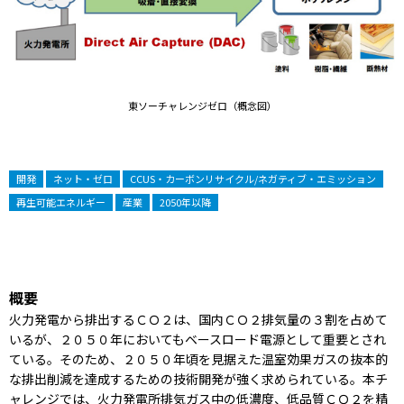
東ソーチャレンジゼロ（概念図）
開発
ネット・ゼロ
CCUS・カーボンリサイクル/ネガティブ・エミッション
再生可能エネルギー
産業
2050年以降
概要
火力発電から排出するＣＯ２は、国内ＣＯ２排気量の３割を占めて
いるが、２０５０年においてもベースロード電源として重要とされ
ている。そのため、２０５０年頃を見据えた温室効果ガスの抜本的
な排出削減を達成するための技術開発が強く求められている。本チ
ャレンジでは、火力発電所排気ガス中の低濃度、低品質ＣＯ２を精