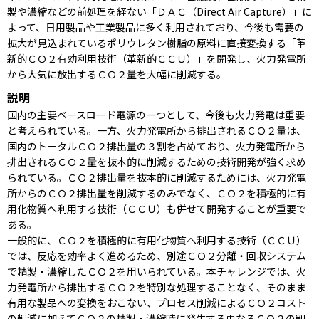
製や濃縮などの前処理を経ない「ＤＡＣ（Direct Air Capture）」に
よって、日用製品や工業製品に多く利用されており、今後も需要の
拡大が見込まれているポリウレタン樹脂の原料に直接変換する「革
新的ＣＯ２有効利用技術（革新的ＣＣＵ）」を開発し、火力発電所
から大気に放出するＣＯ２量を大幅に削減する。
説明
国内の主要ベースロード電源の一つとして、今後も火力発電は重要
と考えられている。一方、火力発電所から排出されるＣＯ２量は、
国内のトータルＣＯ２排出量の３割を占めており、火力発電所から
排出されるＣＯ２量を抜本的に削減するための技術開発が強く求め
られている。ＣＯ２排出量を抜本的に削減するためには、火力発電
所からのＣＯ２排出量を削減するのみでなく、ＣＯ２を積極的に有
用化物質へ利用する技術（ＣＣＵ）も併せて開発することが重要で
ある。
一般的に、ＣＯ２を積極的に有用化物質へ利用する技術（ＣＣＵ）
では、反応を効率よく進めるため、別途ＣＯ２分離・回収システム
で精製・濃縮したＣＯ２を用いられている。本チャレンジでは、火
力発電所から排出するＣＯ２を特別な処理することなく、そのまま
有用な製品への変換をおこない、プロセス削減によるＣＯ２コスト
の削減に加えてＣＯ２の精製・濃縮時に発生する更なるＣＯ２の削