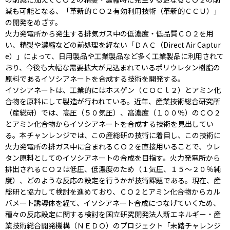
減も可能となる、「革新的ＣＯ２有効利用技術（革新的ＣＣＵ）」
の開発をめざす。
火力発電所から発生する排気ガス中の低濃度・低品質ＣＯ２を用
い、精製や濃縮などの前処理を経ない「ＤＡＣ（Direct Air Captur
e）」によって、日用製品や工業製品など多く工業製品に利用されて
おり、今後も大幅な需要拡大が見込まれているポリウレタン樹脂の
原料であるイソシアネートを合成する技術を開発する。
イソシアネートは、工業的にはホスゲン（ＣＯＣｌ２）とアミン化
合物を原料にして製造が行われている。近年、産業技術総合研究所
（産総研）では、高圧（５０気圧）、高濃度（１００％）のＣＯ２
とアミン化合物からイソシアネートを合成する技術を見出してい
る。本チャンレンジでは、この産総研の技術に着目し、この技術に
火力発電所の排ガス中に含まれるＣＯ２を直接用いることで、ウレ
タン原料としてのイソシアネートの合成を目指す。火力発電所から
排出されるＣＯ２は低圧、低濃度のため（１気圧、１５～２０％純
度）、どのような反応の設定を行うかが技術課題である。現在、産
総研と協力して検討を進めており、ＣＯ２とアミン化合物からカル
バメート誘導体を経て、イソシアネート合成につなげていくため、
種々の反応設定に関する検討を国立研究開発法人新エネルギー・産
業技術総合開発機構（ＮＥＤＯ）のプロジェクト「未踏チャレンジ