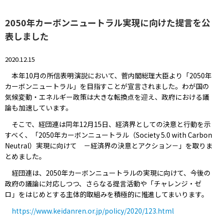
2050年カーボンニュートラル実現に向けた提言を公
表しました
2020.12.15
本年10月の所信表明演説において、菅内閣総理大臣より「2050年
カーボンニュートラル」を目指すことが宣言されました。わが国の
気候変動・エネルギー政策は大きな転換点を迎え、政府における議
論も加速しています。
そこで、経団連は同年12月15日、経済界としての決意と行動を示
すべく、「2050年カーボンニュートラル（Society 5.0 with Carbon
Neutral）実現に向けて －経済界の決意とアクション－」を取りま
とめました。
経団連は、2050年カーボンニュートラルの実現に向けて、今後の
政府の議論に対応しつつ、さらなる提言活動や「チャレンジ・ゼ
ロ」をはじめとする主体的取組みを積極的に推進してまいります。
https://www.keidanren.or.jp/policy/2020/123.html